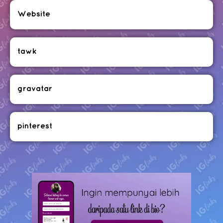
Website
tawk
gravatar
pinterest