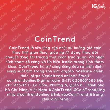
CoinTrend
CoinTrend là nền tảng cập nhật xu hướng giá coin
theo thời gian thực, giúp người dùng theo dõi
chuyển động thị trường một cách trực quan. Với phân
tích chart rõ ràng và tín hiệu trade mang tính tham
khảo, CoinTrend hỗ trợ cộng đồng đưa ra nhận định
sáng suốt hơn trong lĩnh vực crypto. Website chính
thức: https://cointrend.online/ Email:
cointrendonline@gmail.com SĐT: 0368851889 Địa
chỉ: 933/13 Đ. Lò Gốm, Phường 8, Quận 6, Thành phố
Hồ Chí Minh, Việt Nam #CoinTrend #CoinTrendđăng
nhập #cointrendonline #link vàoCoinTrend #trang
chủCoinTrend