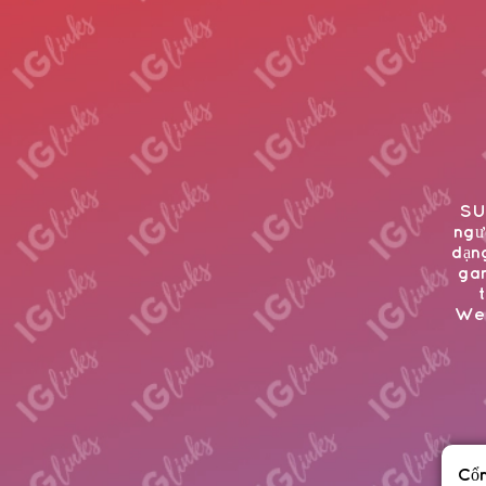
SUN
ngư
dạn
gam
Web
Cổ