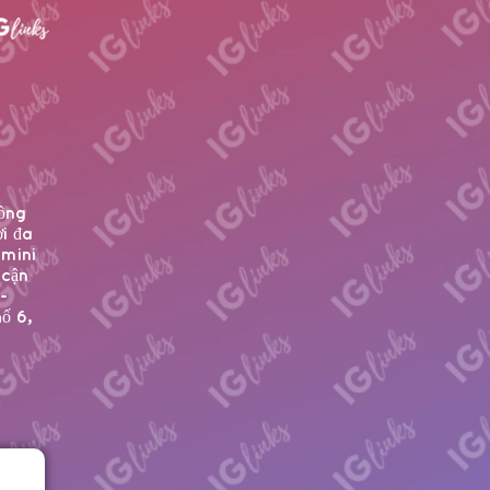
đồng
i đa
mini
 cận
-
ố 6,