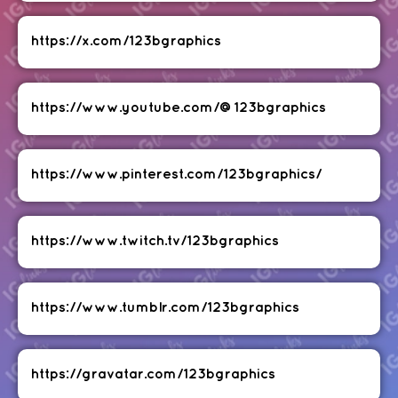
https://x.com/123bgraphics
https://www.youtube.com/@123bgraphics
https://www.pinterest.com/123bgraphics/
https://www.twitch.tv/123bgraphics
https://www.tumblr.com/123bgraphics
https://gravatar.com/123bgraphics