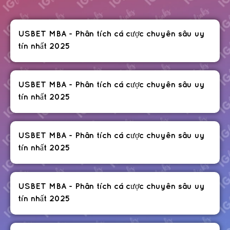
USBET MBA - Phân tích cá cược chuyên sâu uy
tín nhất 2025
USBET MBA - Phân tích cá cược chuyên sâu uy
tín nhất 2025
USBET MBA - Phân tích cá cược chuyên sâu uy
tín nhất 2025
USBET MBA - Phân tích cá cược chuyên sâu uy
tín nhất 2025