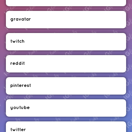
gravatar
twitch
reddit
pinterest
youtube
twitter