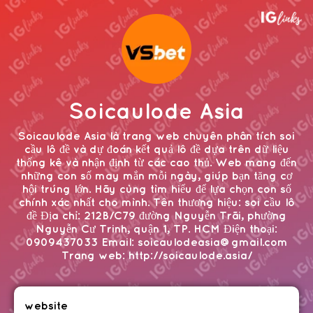
Soicaulode Asia
Soicaulode Asia là trang web chuyên phân tích soi
cầu lô đề và dự đoán kết quả lô đề dựa trên dữ liệu
thống kê và nhận định từ các cao thủ. Web mang đến
những con số may mắn mỗi ngày, giúp bạn tăng cơ
hội trúng lớn. Hãy cùng tìm hiểu để lựa chọn con số
chính xác nhất cho mình. Tên thương hiệu: soi cầu lô
đề Địa chỉ: 212B/C79 đường Nguyễn Trãi, phường
Nguyễn Cư Trinh, quận 1, TP. HCM Điện thoại:
0909437033 Email: soicaulodeasia@gmail.com
Trang web: http://soicaulode.asia/
website