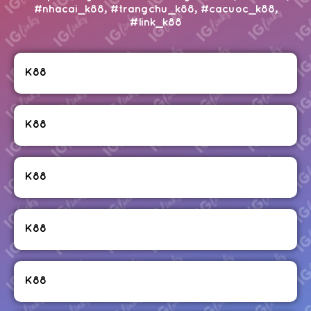
#nhacai_k88, #trangchu_k88, #cacuoc_k88,
#link_k88
K88
K88
K88
K88
K88