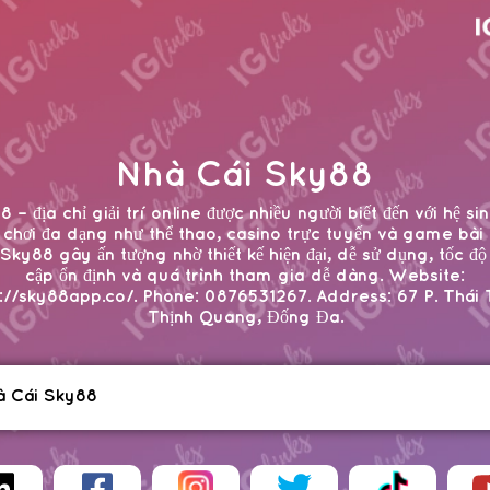
Nhà Cái Sky88
 – địa chỉ giải trí online được nhiều người biết đến với hệ sin
 chơi đa dạng như thể thao, casino trực tuyến và game bài
 Sky88 gây ấn tượng nhờ thiết kế hiện đại, dễ sử dụng, tốc độ
cập ổn định và quá trình tham gia dễ dàng. Website:
://sky88app.co/. Phone: 0876531267. Address: 67 P. Thái 
Thịnh Quang, Đống Đa.
à Cái Sky88