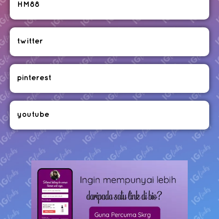
HM88
twitter
pinterest
youtube