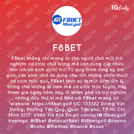
F8BET
F8bet không chỉ mang lại cho người chơi một trải
nghiệm cá cược chất lượng mà còn cung cấp nhiều
tiện ích và dịch vụ hỗ trợ. Từ quy trình đăng ký đơn
giản, các sảnh chơi đa dạng cho đến những chiến thuật
cá cược hiệu quả, F8bet thực sự là một điểm đến lý
tưởng cho những ai đam mê cá cược trực tuyến. Hãy
tham gia ngay hôm nay để khám phá và trải nghiệm
những điều thú vị mà Nhà cái F8bet mang lại!
Website: https://f8bet.golf ĐC: 133/22 Dương Văn
Dương, Phường Tân Quý, Quận Tân phú, TP Hồ Chí
Minh SĐT: 0966 114 614 Email: contact@f8bet.golf
Hastags: #f8bet #nhacaif8bet #f8betgolf #casino
#nohu #thethao #banca #xoso