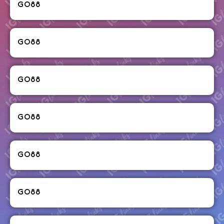
GO88
GO88
GO88
GO88
GO88
GO88