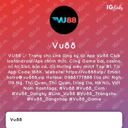
Vu88
VU88 ✅ Trang chủ Link đăng ký tải App Vu88 Club
Ios/android/Apk chính thức. Cổng Game bài, casino,
nổ hũ Slot, bắn cá.. đổi thưởng siêu mượt Top #1. Tải
App Code 168K. Website: https://vu888.vip/ Email:
hotro@vu888.vip Hotline: 0988777888 Địa chỉ: Ngh.
119 Ng. Thổ Quan, Thổ Quan, Đống Đa, Hà Nội, Việt
Nam Hashtags: #Vu88 #Vu88_Com
#Vu88_Dangky #Link_Vu88 #Vu88_Trangchu
#Vu88_Dangnhap #Vu88_Game
Vu88