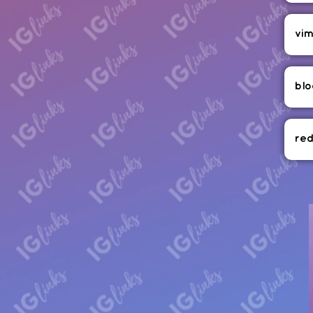
vi
bl
red