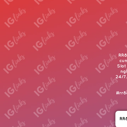
RR88
cun
Slot
ng
24/7.
#rr8
RR