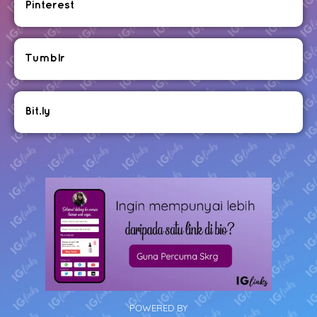
Pinterest
Tumblr
Bit.ly
POWERED BY