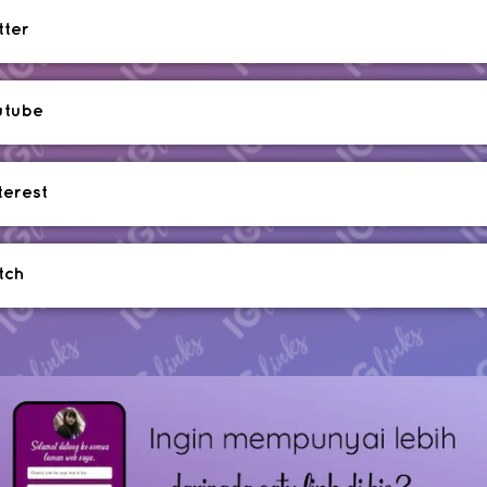
tter
utube
terest
tch