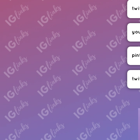
twi
yo
pin
twi