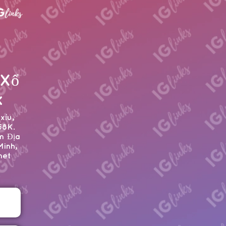
 Xổ
k
xỉu,
58K.
m Địa
Minh,
net