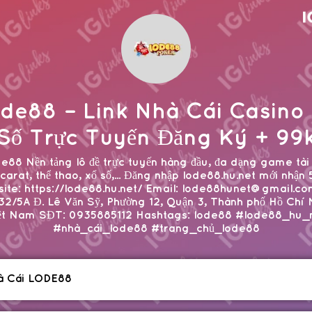
de88 – Link Nhà Cái Casino
Số Trực Tuyến Đăng Ký + 99
e88 Nền tảng lô đề trực tuyến hàng đầu, đa dạng game tài 
carat, thể thao, xổ số,... Đăng nhập lode88.hu.net mới nhận 
ite: https://lode88.hu.net/ Email: lode88hunet@gmail.co
 32/5A Đ. Lê Văn Sỹ, Phường 12, Quận 3, Thành phố Hồ Chí 
ệt Nam SĐT: 0935885112 Hashtags: lode88 #lode88_hu_
#nhà_cái_lode88 #trang_chủ_lode88
à Cái LODE88