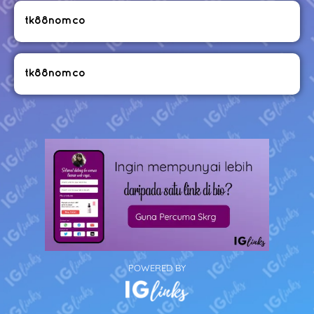
tk88nomco
tk88nomco
POWERED BY