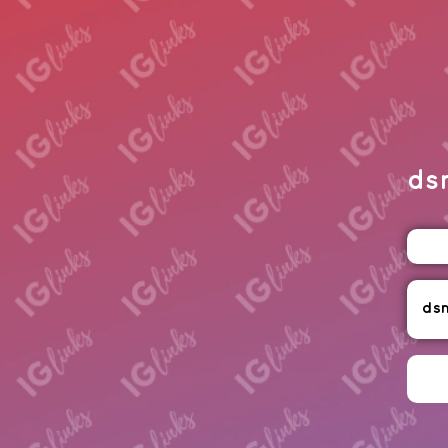
ds
dsn