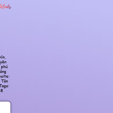
ến,
uyên
g phú
hàng
bsite:
 Tân
Tags:
88