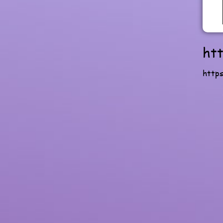
htt
https