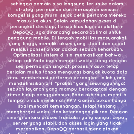
sehingga pemain bisa langsung terjun ke dalam
strategi permainan dan merasakan sensasi
kompetisi yang murni sejak detik pertama mereka
masuk ke akun. Selain kemudahan akses di
perangkat desktop, fleksibilitas login di platform
DepoQQ juga dirancang secara optimal untuk
pengguna mobile. Di tengah mobilitas masyarakat
yang tinggi, memiliki akses yang stabil dan cepat
melalui ponsel pintar adalah sebuah keharusan.
Optimalisasi sistem di sini memastikan bahwa
setiap kali Anda ingin mengisi waktu luang dengan
sesi permainan singkat, proses masuk tetap
berjalan mulus tanpa menguras banyak kuota data
atau membebani performa perangkat. Inilah yang
mendefinisikan arti "praktis" yang sesungguhnya:
sebuah layanan yang mampu beradaptasi dengan
ritme hidup penggunanya. Pada akhirnya, memilih
tempat untuk menikmati PKV Games bukan hanya
soal mencari kemenangan, tetapi tentang
menghargai waktu dan ketenangan pikiran. Dengan
sinergi antara proses transaksi yang sangat cepat,
server yang stabil, dan akses login yang tidak
merepotkan, DepoQQ berhasil menciptakan