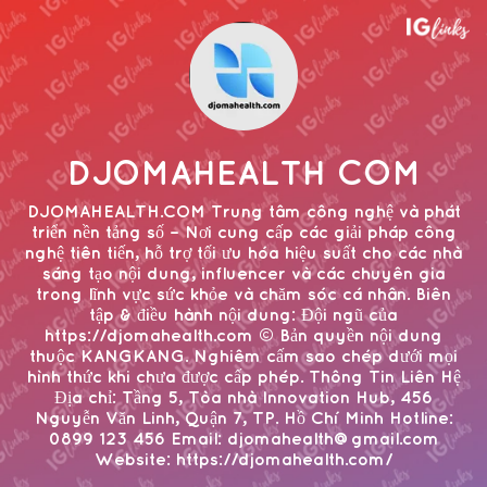
DJOMAHEALTH COM
DJOMAHEALTH.COM Trung tâm công nghệ và phát
triển nền tảng số – Nơi cung cấp các giải pháp công
nghệ tiên tiến, hỗ trợ tối ưu hóa hiệu suất cho các nhà
sáng tạo nội dung, influencer và các chuyên gia
trong lĩnh vực sức khỏe và chăm sóc cá nhân. Biên
tập & điều hành nội dung: Đội ngũ của
https://djomahealth.com © Bản quyền nội dung
thuộc KANGKANG. Nghiêm cấm sao chép dưới mọi
hình thức khi chưa được cấp phép. Thông Tin Liên Hệ
Địa chỉ: Tầng 5, Tòa nhà Innovation Hub, 456
Nguyễn Văn Linh, Quận 7, TP. Hồ Chí Minh Hotline:
0899 123 456 Email: djomahealth@gmail.com
Website: https://djomahealth.com/