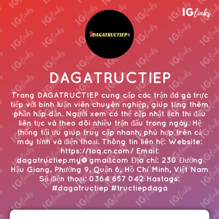
DAGATRUCTIEP
Trang DAGATRUCTIEP cung cấp các trận đá gà trực
tiếp với bình luận viên chuyên nghiệp, giúp tăng thêm
phần hấp dẫn. Người xem có thể cập nhật lịch thi đấu
liên tục và theo dõi nhiều trận đấu trong ngày. Hệ
thống tối ưu giúp truy cập nhanh, phù hợp trên cả
máy tính và điện thoại. Thông tin liên hệ: Website:
https://toq.cn.com/ Email:
dagatructiep.my@gmail.com Địa chỉ: 230 Đường
Hậu Giang, Phường 9, Quận 6, Hồ Chí Minh, Việt Nam
Số điện thoại: 0364 657 042 Hastags:
#dagatructiep #tructiepdaga