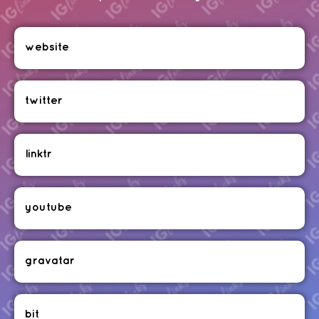
website
twitter
linktr
youtube
gravatar
bit