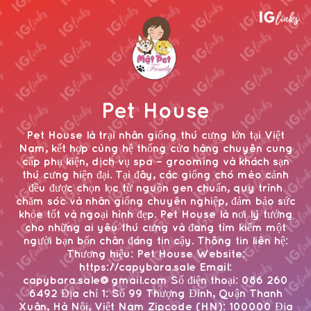
Pet House
Pet House là trại nhân giống thú cưng lớn tại Việt
Nam, kết hợp cùng hệ thống cửa hàng chuyên cung
cấp phụ kiện, dịch vụ spa – grooming và khách sạn
thú cưng hiện đại. Tại đây, các giống chó mèo cảnh
đều được chọn lọc từ nguồn gen chuẩn, quy trình
chăm sóc và nhân giống chuyên nghiệp, đảm bảo sức
khỏe tốt và ngoại hình đẹp. Pet House là nơi lý tưởng
cho những ai yêu thú cưng và đang tìm kiếm một
người bạn bốn chân đáng tin cậy. Thông tin liên hệ:
Thương hiệu: Pet House Website:
https://capybara.sale Email:
capybara.sale@gmail.com Số điện thoại: 086 260
6492 Địa chỉ 1: Số 99 Thượng Đình, Quận Thanh
Xuân, Hà Nội, Việt Nam Zipcode (HN): 100000 Địa