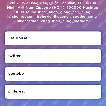
chỉ 2: 299 Đồng Đen, Quận Tân Bình, TP. Hồ Chí
Minh, Việt Nam Zipcode (HCM): 700000 Hashtag:
#PetHouse #trai_nhan_giong_thu_cung
#chomeocanh #phukienthucung #spathu_cung
#kachsanthucung #thu_cung_vietnam
Pet House
twitter
youtube
pinterest