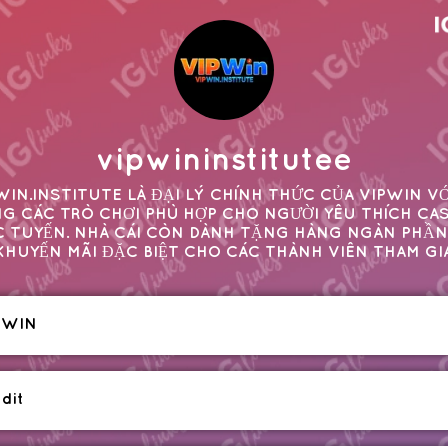
vipwininstitutee
WIN.INSTITUTE LÀ ĐẠI LÝ CHÍNH THỨC CỦA VIPWIN VỚ
G CÁC TRÒ CHƠI PHÙ HỢP CHO NGƯỜI YÊU THÍCH CA
C TUYẾN. NHÀ CÁI CÒN DÀNH TẶNG HÀNG NGÀN PHẦN
KHUYẾN MÃI ĐẶC BIỆT CHO CÁC THÀNH VIÊN THAM GIA
PWIN
dit