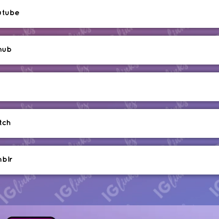
utube
hub
tch
blr