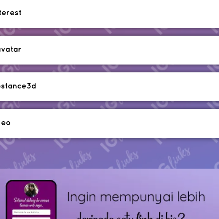
terest
avatar
bstance3d
meo