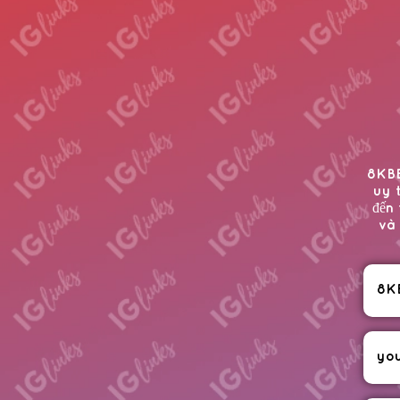
8KBE
uy t
đến 
và 
8K
yo