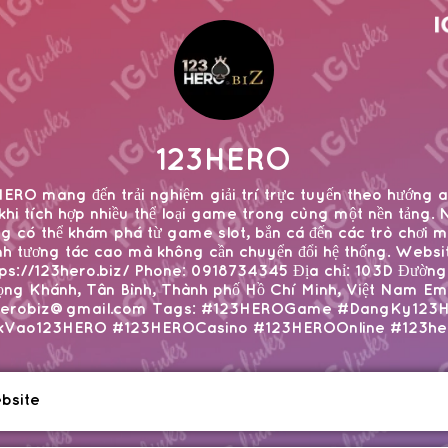
123HERO
ERO mang đến trải nghiệm giải trí trực tuyến theo hướng al
khi tích hợp nhiều thể loại game trong cùng một nền tảng. 
g có thể khám phá từ game slot, bắn cá đến các trò chơi 
nh tương tác cao mà không cần chuyển đổi hệ thống. Websi
tps://123hero.biz/ Phone: 0918734345 Địa chỉ: 103D Đường
ọng Khánh, Tân Bình, Thành phố Hồ Chí Minh, Việt Nam Ema
herobiz@gmail.com Tags: #123HEROGame #DangKy123
kVao123HERO #123HEROCasino #123HEROOnline #123he
bsite