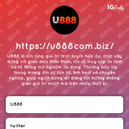
https://u888com.biz/
U888 là nền tảng giải trí trực tuyến hiện đại, được xây
dựng với giao diện thân thiện, tốc độ truy cập ổn định
và hệ thống trải nghiệm đa dạng. Thương hiệu tập
trung mang đến sự tiện lợi, linh hoạt và chuyên
nghiệp, giúp người dùng dễ dàng tận hưởng không
gian giải trí mượt mà trên nhiều thiết bị.
U888
twitter