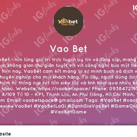
Vao Bet
Bet - nền tảng giải trí trực tuyến uy tín và đẳng cấp, mang
ạn không gian thư giãn tuyệt vời với công nghệ bảo mật tiê
t hiện nay. VaoBet cam kết mang lại sự minh bạch và dịch v
chuyên nghiệp cho mọi khách hàng. Tại đây, người dùng được
hiệm hệ thống nạp rút tiền siêu tốc và linh hoạt qua nhiều k
 nhau. Website: https://vaobet.space/ Phone: 093847219
: 4/109 Tổ 10 - KP1, Thạnh Lộc, An Phú Đông, Hồ Chí Minh, 
m Email: vaobetspace@gmail.com Tags: #VaoBet #vao
eviewVaoBet #VaoBetLaGi #DanhGiaVaoBet #GameOnl
#VaoBetGame
bsite