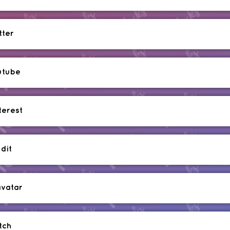
tter
utube
terest
dit
avatar
tch