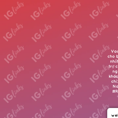
Vao
cho b
nhấ
trợ 
ng
khác
chỉ
Na
#R
we