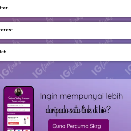
tter.
terest
tch