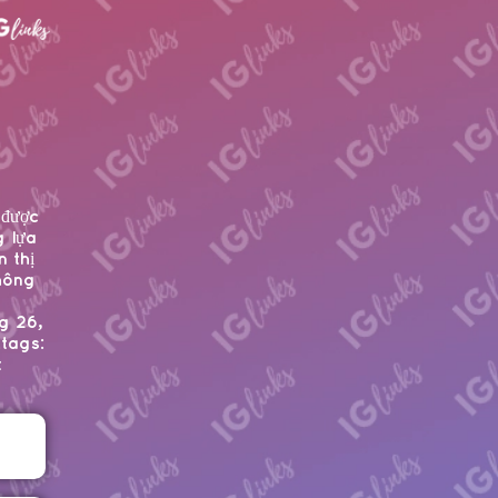
 được
g lựa
n thị
Thông
g 26,
tags:
t