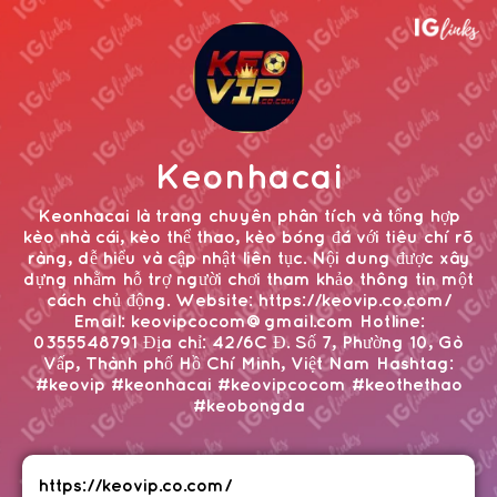
Keonhacai
Keonhacai là trang chuyên phân tích và tổng hợp
kèo nhà cái, kèo thể thao, kèo bóng đá với tiêu chí rõ
ràng, dễ hiểu và cập nhật liên tục. Nội dung được xây
dựng nhằm hỗ trợ người chơi tham khảo thông tin một
cách chủ động. Website: https://keovip.co.com/
Email: keovipcocom@gmail.com Hotline:
0355548791 Địa chỉ: 42/6C Đ. Số 7, Phường 10, Gò
Vấp, Thành phố Hồ Chí Minh, Việt Nam Hashtag:
#keovip #keonhacai #keovipcocom #keothethao
#keobongda
https://keovip.co.com/