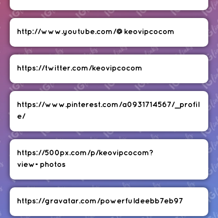
http://www.youtube.com/@keovipcocom
https://twitter.com/keovipcocom
https://www.pinterest.com/a0931714567/_profil
e/
https://500px.com/p/keovipcocom?
view=photos
https://gravatar.com/powerfuldeebb7eb97