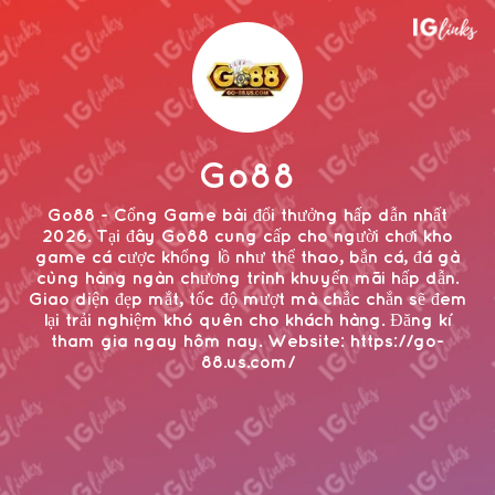
Go88
Go88 - Cổng Game bài đổi thưởng hấp dẫn nhất
2026. Tại đây Go88 cung cấp cho người chơi kho
game cá cược khổng lồ như thể thao, bắn cá, đá gà
cùng hàng ngàn chương trình khuyến mãi hấp dẫn.
Giao diện đẹp mắt, tốc độ mượt mà chắc chắn sẽ đem
lại trải nghiệm khó quên cho khách hàng. Đăng kí
tham gia ngay hôm nay. Website: https://go-
88.us.com/