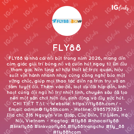
FLY88
FLY88 là nhà cái nổi bật trong năm 2026, mang đến
cảm giác giải trí bùng nổ và cuốn hút ngay từ lần đầu
tham gia. Nền tảng sở hữu thiết kế trực quan, hiệu
suất vận hành nhanh nhạy cùng công nghệ bảo mật
vững chắc, giúp mọi thao tác diễn ra trơn tru và an
tâm tuyệt đối. Thêm vào đó, loạt ưu đãi hấp dẫn, linh
hoạt cùng đội ngũ hỗ trợ nhiệt tình, chuyên sâu đã tạo
nên một sân chơi hiện đại, sinh động và đầy sức hút.
CHI TIẾT TẠI: - Website: https://fly88h.com/ -
Email: admin@fly88h.com - Hotline: 0985757623 -
Địa chỉ: 316 Nguyễn Văn Giáp, Cầu Diễn, Từ Liêm, Hà
Nội, Vietnam - Hagtag: #fly88 #nhacaifly88
#linkfly88 #linkvaofly88 #fly88trangchu #fly_88
#fly88hcom