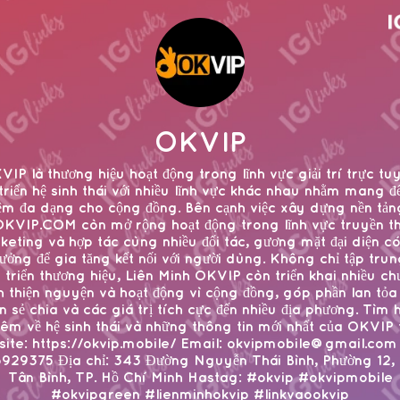
OKVIP
VIP là thương hiệu hoạt động trong lĩnh vực giải trí trực tuy
triển hệ sinh thái với nhiều lĩnh vực khác nhau nhằm mang đế
ệm đa dạng cho cộng đồng. Bên cạnh việc xây dựng nền tảng
 OKVIP.COM còn mở rộng hoạt động trong lĩnh vực truyền t
eting và hợp tác cùng nhiều đối tác, gương mặt đại diện c
ưởng để gia tăng kết nối với người dùng. Không chỉ tập tru
 triển thương hiệu, Liên Minh OKVIP còn triển khai nhiều c
nh thiện nguyện và hoạt động vì cộng đồng, góp phần lan tỏa 
n sẻ chia và các giá trị tích cực đến nhiều địa phương. Tìm 
hêm về hệ sinh thái và những thông tin mới nhất của OKVIP t
ite: https://okvip.mobile/ Email: okvipmobile@gmail.com
929375 Địa chỉ: 343 Đường Nguyễn Thái Bình, Phường 12,
Tân Bình, TP. Hồ Chí Minh Hastag: #okvip #okvipmobile
#okvipgreen #lienminhokvip #linkvaookvip