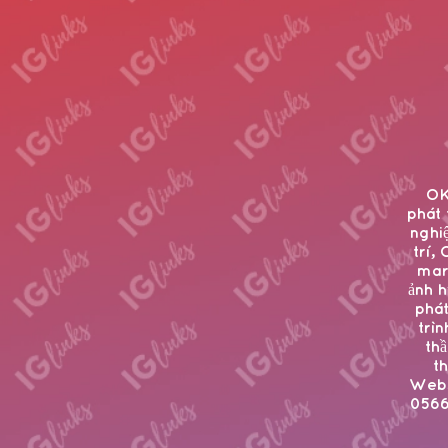
OK
phát 
nghi
trí,
mark
ảnh h
phát
trì
thầ
t
Webs
0566