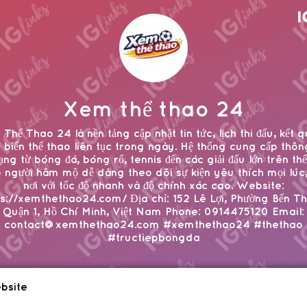
Xem thể thao 24
Thể Thao 24 là nền tảng cập nhật tin tức, lịch thi đấu, kết q
 biến thể thao liên tục trong ngày. Hệ thống cung cấp thôn
ạng từ bóng đá, bóng rổ, tennis đến các giải đấu lớn trên thế 
 người hâm mộ dễ dàng theo dõi sự kiện yêu thích mọi lúc
nơi với tốc độ nhanh và độ chính xác cao. Website:
ps://xemthethao24.com/ Địa chỉ: 152 Lê Lợi, Phường Bến Th
Quận 1, Hồ Chí Minh, Việt Nam Phone: 0914475120 Email:
contact@xemthethao24.com #xemthethao24 #thethao
#tructiepbongda
bsite