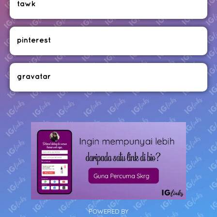
tawk
pinterest
gravatar
POWERED BY