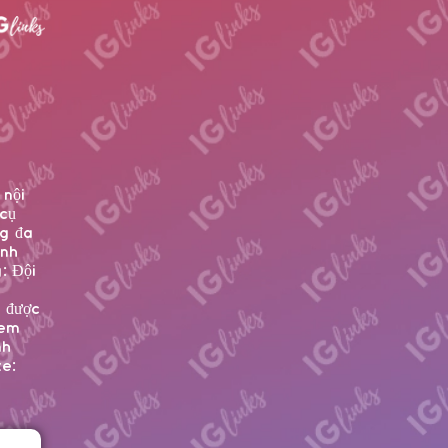
nội
 cụ
ng đa
anh
: Đội
 được
yem
nh
e: