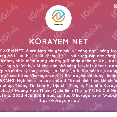
KORAYEM NET
RAYEM.NET là nền tảng chuyên sâu về công nghệ sáng tạo 
ng và tối ưu hiệu suất kỹ thuật số – nơi cung cấp các công
stream, phần mềm dựng video, giải pháp phân phối nội du
n tảng và tích hợp AI cho các nhà sáng tạo, influencer, do
ệp và nhóm kỹ thuật sáng tạo. Biên tập & điều hành nội dung
ngũ của https://korayem.net © Bản quyền nội dung thuộc
KANG. Nghiêm cấm sao chép dưới mọi hình thức khi chưa
p phép. Thông Tin Liên Hệ Địa chỉ: Tầng 4, Tòa nhà Kora
ub, 34 Hoàng Hoa Thám, Quận Bình Thạnh, TP. Hồ Chí Mi
otline: 0923 456 888 Email: contact@korayem.net Websit
https://korayem.net/