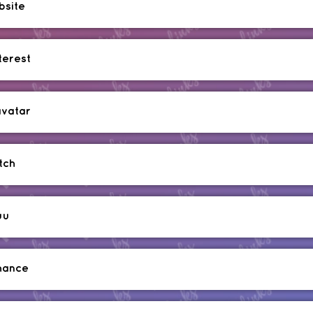
bsite
terest
avatar
tch
uu
hance