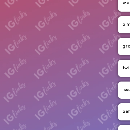
we
pin
gr
twi
iss
be