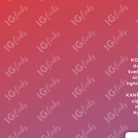
KO
du
live
nề
nghi
KANG
cấ
H
H