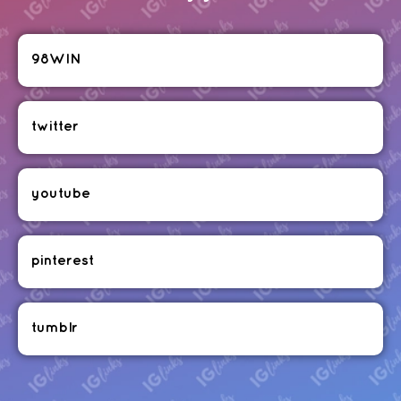
98WIN
twitter
youtube
pinterest
tumblr