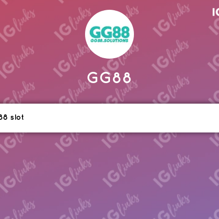
GG88
8 slot