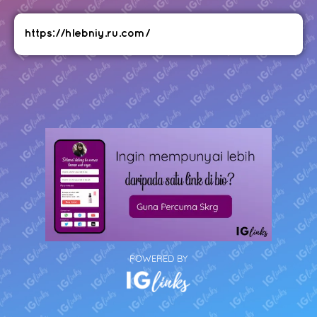
https://hlebniy.ru.com/
POWERED BY