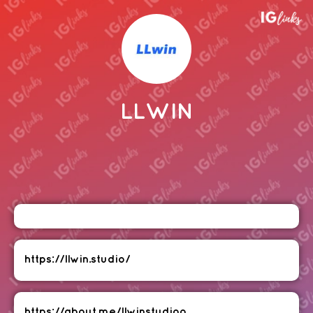
LLWIN
https://llwin.studio/
https://about.me/llwinstudioo