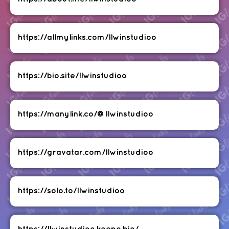
https://allmylinks.com/llwinstudioo
https://bio.site/llwinstudioo
https://manylink.co/@llwinstudioo
https://gravatar.com/llwinstudioo
https://solo.to/llwinstudioo
https://llwinstudioo.keepo.bio/