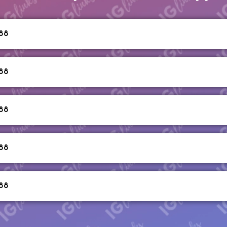
88
88
88
88
88