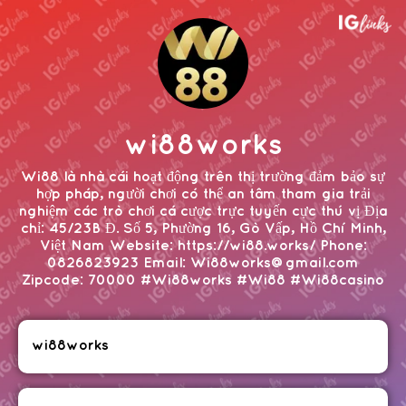
wi88works
Wi88 là nhà cái hoạt động trên thị trường đảm bảo sự
hợp pháp, người chơi có thể an tâm tham gia trải
nghiệm các trò chơi cá cược trực tuyến cực thú vị Địa
chỉ: 45/23B Đ. Số 5, Phường 16, Gò Vấp, Hồ Chí Minh,
Việt Nam Website: https://wi88.works/ Phone:
0826823923 Email: Wi88works@gmail.com
Zipcode: 70000 #Wi88works #Wi88 #Wi88casino
wi88works