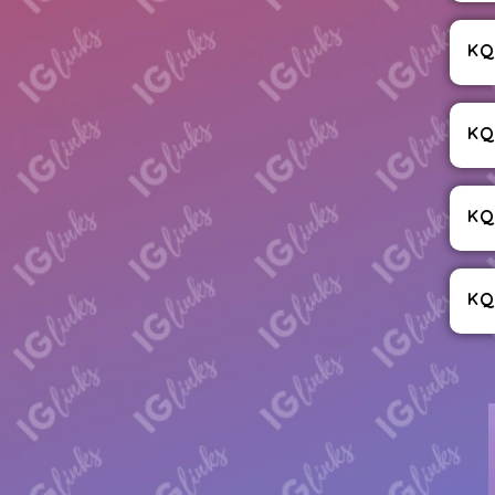
KQ
KQ
KQ
KQ