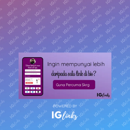
POWERED BY