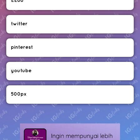
EE88
twitter
pinterest
youtube
500px