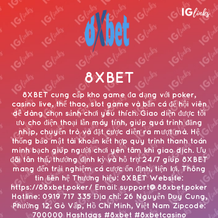
8XBET
8XBET cung cấp kho game đa dạng với poker,
casino live, thể thao, slot game và bắn cá để hội viên
dễ dàng chọn sảnh chơi yêu thích. Giao diện được tối
ưu cho điện thoại lẫn máy tính, giúp quá trình đăng
nhập, chuyển trò và đặt cược diễn ra mượt mà. Hệ
thống bảo mật tài khoản kết hợp quy trình thanh toán
minh bạch giúp người chơi yên tâm khi giao dịch. Ưu
đãi tân thủ, thưởng định kỳ và hỗ trợ 24/7 giúp 8XBET
mang đến trải nghiệm cá cược ổn định, tiện lợi. Thông
tin liên hệ Thương hiệu: 8XBET Website:
https://88xbet.poker/ Email: support@88xbet.poker
Hotline: 0919 717 335 Địa chỉ: 26 Nguyễn Duy Cung,
Phường 12, Gò Vấp, Hồ Chí Minh, Việt Nam Zipcode:
700000 Hashtags #8xbet #8xbetcasino