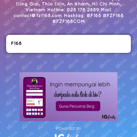
Đăng Giai, Thảo Điền, An Khánh, Hồ Chí Minh,
Vietnam Hotline: 028 178 2889 Mail:
contact@fzf168.com Hashtag: #F168 #FZF168
#FZF168COM
F168
POWERED BY