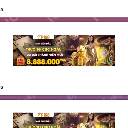
68
68