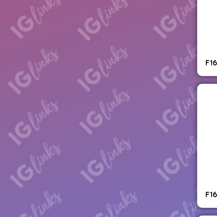
F1
F1