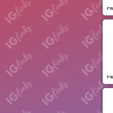
F1
F1