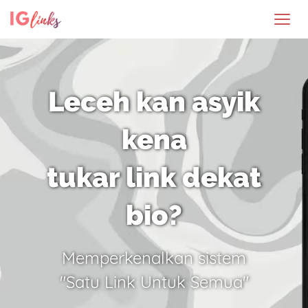
Leceh kan asyik
kena
tukar link dekat
bio?
Memperkenalkan sistem
"Satu Link Untuk Semua"