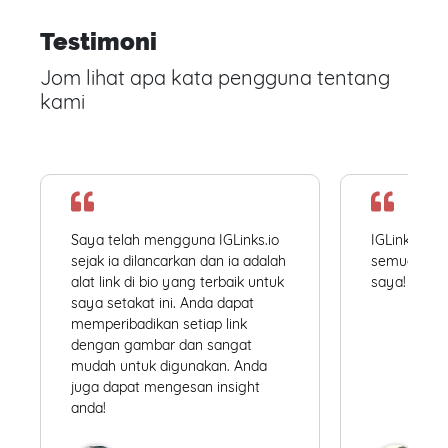
Testimoni
Jom lihat apa kata pengguna tentang
kami
Saya telah mengguna IGLinks.io
IGLinks.io
sejak ia dilancarkan dan ia adalah
semua profil
alat link di bio yang terbaik untuk
saya! Mudah
saya setakat ini. Anda dapat
memperibadikan setiap link
dengan gambar dan sangat
mudah untuk digunakan. Anda
juga dapat mengesan insight
anda!