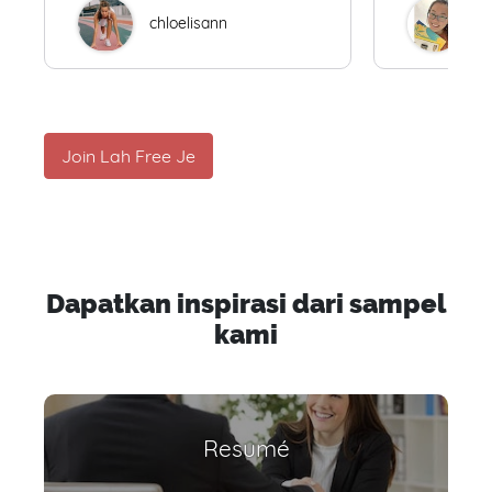
chloelisann
W
Join Lah Free Je
Dapatkan inspirasi dari sampel
kami
Resumé