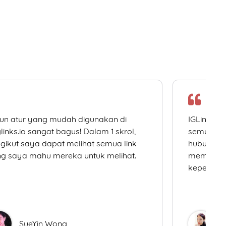
un atur yang mudah digunakan di
IGLinks.i
links.io sangat bagus! Dalam 1 skrol,
semua me
gikut saya dapat melihat semua link
hubungan 
g saya mahu mereka untuk melihat.
memudahk
keperluan
SueYin Wong
D