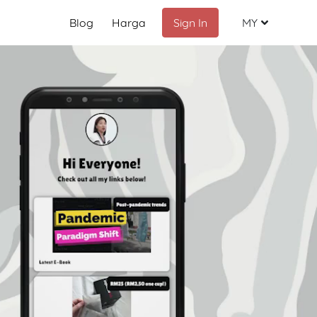
Blog
Harga
Sign In
MY
Malay
English
Chinese
Indonesia
Russian