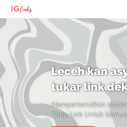
Leceh kan asy
tukar link de
Memperkenalkan sistem
"Satu Link Untuk Semua