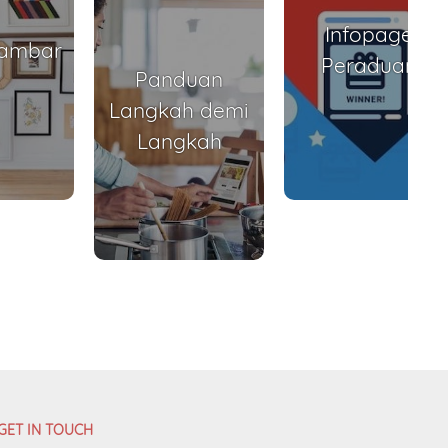
Infopage
Gambar
Peraduan
Panduan
Langkah demi
Langkah
GET IN TOUCH