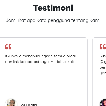
Testimoni
Jom lihat apa kata pengguna tentang kami
IGLinks.io menghubungkan semua profil
Sus
dan link kolaborasi saya! Mudah sekali!
@ig
pen
yan
Wui Kathy