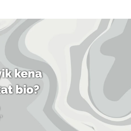
ik kena
kat bio?
"