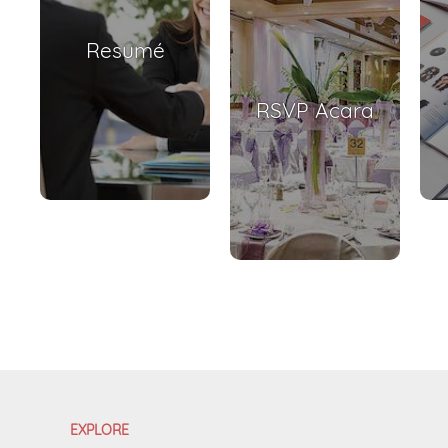
Resumé
RSVP Acara
EXPLORE