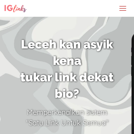
Leceh kan asyik
kena
tukar link dekat
bio?
Memperkenalkan sistem
"Satu Link Untuk Semua"