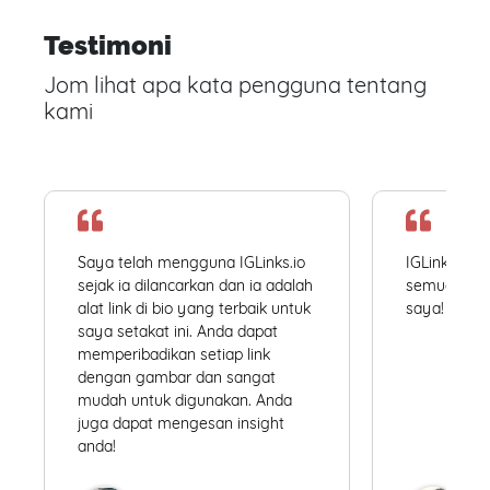
Testimoni
Jom lihat apa kata pengguna tentang
kami
Saya telah mengguna IGLinks.io
IGLinks.io
sejak ia dilancarkan dan ia adalah
semua profil
alat link di bio yang terbaik untuk
saya! Mudah
saya setakat ini. Anda dapat
memperibadikan setiap link
dengan gambar dan sangat
mudah untuk digunakan. Anda
juga dapat mengesan insight
anda!