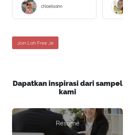
chloelisann
W
Join Lah Free Je
Dapatkan inspirasi dari sampel
kami
Resumé